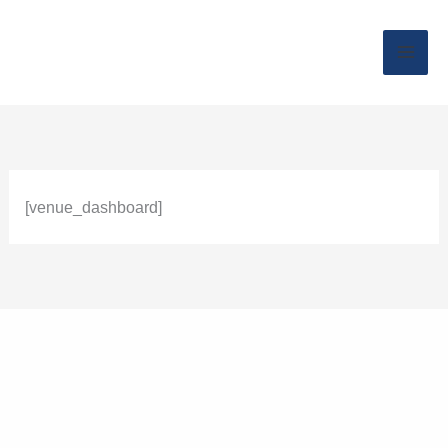
Zum
Inhalt
springen
[venue_dashboard]